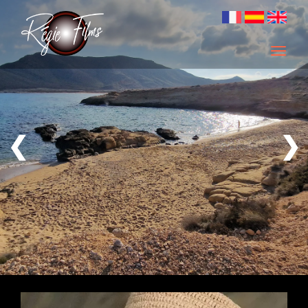
Men
❮
❯